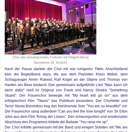
Chor des Gesangvereins Frohsinn mit Dirigent Alexej
Burmistrov (B. Schickl)
Nach der Pause startete der Chor mit vier ruhigeren Titeln. Anschließend
kam die Begleitband dazu, die aus dem Pianisten Klaus Webel, dem
Schlagzeuger Armin Rukwid, Ralf Kögel an der Gitarre und Thomas von
Haefen am Bass bestand. Das gemeinsam aufgeführte Lied "Was kann ich
denn dafür" hieß im Original von Frank und Nancy Sinatra "Something
Stupid". Der Frauenchor bewegte mit "My heart will go on" aus dem
erfolgreichen Film "Titanic" das Publikum besonders. Der Chorleiter und
Tenor Alexej Burmistrov trug das berührende Solo "You are so beautiful" vor.
Der Frauenchor sang außerdem "Can you feel the love tonight” von Sir Elton
John aus dem Film "König der Löwen". Den schwungvollen und emotionalen
Abschluss des Programms bildete die Ballade "You raise me up".
Der Chor erfüllte gemeinsam mit der Band und einigen Solisten mit "We are