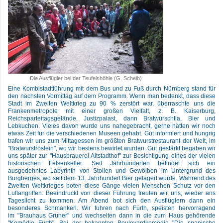
Die Ausflügler bei der Teufelshöhle (G. Scheib)
Eine Kombistadtführung mit dem Bus und zu Fuß durch Nürnberg stand für
den nächsten Vormittag auf dem Programm. Wenn man bedenkt, dass diese
Stadt im Zweiten Weltkrieg zu 90 % zerstört war, überraschte uns die
Frankenmetropole mit einer großen Vielfalt, z. B. Kaiserburg,
Reichsparteitagsgelände, Justizpalast, dann Bratwürschtla, Bier und
Lebkuchen. Vieles davon wurde uns nahegebracht, gerne hätten wir noch
etwas Zeit für die verschiedenen Museen gehabt. Gut informiert und hungrig
trafen wir uns zum Mittagessen im größten Bratwurstrestaurant der Welt, im
"Bratwurströslein", wo wir bestens bewirtet wurden. Gut gestärkt begaben wir
uns später zur "Hausbrauerei Altstadthof" zur Besichtigung eines der vielen
historischen Felsenkeller. Seit Jahrhunderten befindet sich ein
ausgedehntes Labyrinth von Stollen und Gewölben im Untergrund des
Burgberges, wo seit dem 13. Jahrhundert Bier gelagert wurde. Während des
Zweiten Weltkrieges boten diese Gänge vielen Menschen Schutz vor den
Luftangriffen. Beeindruckt von dieser Führung freuten wir uns, wieder ans
Tageslicht zu kommen. Am Abend bot sich den Ausflüglern dann ein
besonderes Schmankerl. Wir fuhren nach Fürth, speisten hervorragend
im "Brauhaus Grüner" und wechselten dann in die zum Haus gehörende