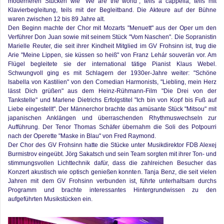
moderneren Stücken wie "We are the world", teils a cappella, teils mit
Klavierbegleitung, teils mit der Begleitband. Die Akteure auf der Bühne
waren zwischen 12 bis 89 Jahre alt.
Den Beginn machte der Chor mit Mozarts "Menuett" aus der Oper um den
Verführer Don Juan sowie mit seinem Stück "Vom Naschen". Die Sopranistin
Marielle Reuter, die seit ihrer Kindheit Mitglied im GV Frohsinn ist, trug die
Arie "Meine Lippen, sie küssen so heiß" von Franz Lehár souverän vor. Am
Flügel begleitete sie der international tätige Pianist Klaus Webel.
Schwungvoll ging es mit Schlagern der 1930er-Jahre weiter: "Schöne
Isabella von Kastilien" von den Comedian Harmonists, "Liebling, mein Herz
lässt Dich grüßen" aus dem Heinz-Rühmann-Film "Die Drei von der
Tankstelle" und Marlene Dietrichs Erfolgstitel "Ich bin von Kopf bis Fuß auf
Liebe eingestellt". Der Männerchor brachte das amüsante Stück "Mitsou" mit
japanischen Anklängen und überraschenden Rhythmuswechseln zur
Aufführung. Der Tenor Thomas Schäfer übernahm die Soli des Potpourri
nach der Operette "Maske in Blau" von Fred Raymond.
Der Chor des GV Frohsinn hatte die Stücke unter Musikdirektor FDB Alexej
Burmistrov eingeübt. Jörg Sakatsch und sein Team sorgten mit ihrer Ton- und
stimmungsvollen Lichttechnik dafür, dass die zahlreichen Besucher das
Konzert akustisch wie optisch genießen konnten. Tanja Benz, die seit vielen
Jahren mit dem GV Frohsinn verbunden ist, führte unterhaltsam durchs
Programm und brachte interessantes Hintergrundwissen zu den
aufgeführten Musikstücken ein.