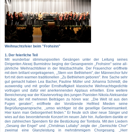
Weihnachtsfeier beim "Frohsinn"
1. Der feierliche Teil
Mit wunderbar stimmungsvollen Gesängen unter der Leitung seines
Dirigenten Alexej Burmistrov beging der Gesangverein ,,Frohsinn" seine all-
jährliche Weihnachtsfeier in der Walzbachhalle. Der Frauenchor eröffnete
mit dem brillant vorgetragenen, ,,Stern von Bethlehem", der Männerchor fuhr
fort mit dem warmen traditionellen ,,Zu Bethlehem geboren". Ihre Sache sehr
gut gemacht haben Lea Bacher, Pauline Müller und Johanna Schmidt, die
auswendig und mit großer Ernsthaftigkeit klassische Weihnachtsgedichte
vortrugen und dafür viel anerkennenden Applaus erhielten. Eine weitere
Bereicherung war der Klaviervortrag des jungen Pianisten Nikola Aleksandar
Hackar, der mit mehreren Beiträgen zu hören war. ,,Die Welt ist aus den
Fugen geraten", eröffnete der Vorsitzende Helfried Mieden seine
Begrüßungsansprache, ,,umso wichtiger ist die gesellige Gemeinsamkeit.
Hier kann man Geborgenheit finden." Er freute sich über neue Sänger und
wies auf das bevorstehende Konzert im neuen Jahr hin. Außerdem dankte er
den zahlreichen Spendern für die Bestückung der Tombola. Mit den Liedern
,,Gesang der Engel" und ,,Christmas Lullaby" zeigte der ,,Gemischte Chor"
zweimal eine Glanzleistung in mehrstimmigem Chorgesang. ,,Herr