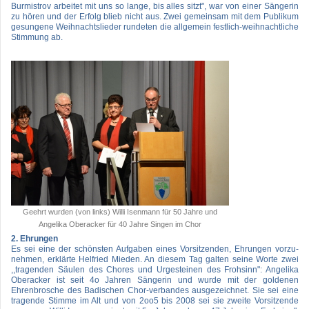
Burmistrov arbeitet mit uns so lange, bis alles sitzt", war von einer Sängerin
zu hören und der Erfolg blieb nicht aus. Zwei gemeinsam mit dem Publikum
gesungene Weihnachtslieder rundeten die allgemein festlich-weihnachtliche
Stimmung ab.
Geehrt wurden (von links) Willi Isenmann für 50 Jahre und
Angelika Oberacker für 40 Jahre Singen im Chor
2. Ehrungen
Es sei eine der schönsten Aufgaben eines Vorsitzenden, Ehrungen vorzu-
nehmen, erklärte Helfried Mieden. An diesem Tag galten seine Worte zwei
,,tragenden Säulen des Chores und Urgesteinen des Frohsinn": Angelika
Oberacker ist seit 4o Jahren Sängerin und wurde mit der goldenen
Ehrenbrosche des Badischen Chor-verbandes ausgezeichnet. Sie sei eine
tragende Stimme im Alt und von 2oo5 bis 2008 sei sie zweite Vorsitzende