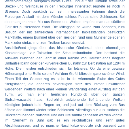
Wettervorhersage versprach nichts Gutes, und auf der Hinfahrt sowie der
Brezel- und Weinpause in der Freiburger Innenstadt regnete es noch in
Strömen. Doch pünktlich zur sehr interessanten Führung durch die
Freiburger Altstadt mit dem Münster schloss Petrus seine Schleusen: Bei
einem angenehmen Mix aus Sonne und Wolken erspürte man das südliche
Flair der pulsierenden Stadt. Die Mittagspause wurde zum Shoppen, zum
Besuch der mit zahlreichen internationalen Imbissständen bestückten
Markthalle, einem Bummel über den riesigen rund ums Münster gelegenen
Markt oder einfach nur zum Treiben lassen genutzt.
Anschließend gings über das historische Günterstal, einer ehemaligen
Klosteranlage, zur Talstation der Schauinslandbahn. Dort bestand die
Auswahl zwischen der Fahrt in einer Kabine von Deutschlands längster
Umlaufseilbahn oder der kurvenreichen Busfahrt zur Bergstation auf 1284 m
Höhe. Die meisten entschieden sich für letzteres. Ob da eine gewisse
Höhenangst eine Rolle spielte? Auf dem Gipfel blies ein ganz schöner Wind.
Einen Teil der Gruppe zog es sofort in die wärmende Stube des Cafés
"Bergstation", die anderen bevorzugten trotz des immer unwirtlicher
werdenden Wetters nach einer kleinen Wanderung einen Aufstieg auf den
Turm, wo man einen herrlichen Rundblick über den ganzen
Südschwarzwald hatte. Bedrohlich aufziehende tiefhängende Wolken
kündigten jedoch bald Regen an, und just auf dem Rückweg zum Bus
öffnete der Himmel wieder seine Schleusen. Allerdings nur kurz, sodass die
Rückfahrt über den Notschrei und das Dreisamtal genossen werden konnte.
Im "Sternen" in Bühl gab es ein reichhaltiges und sehr gutes
Abschlussessen, und so manche Naschkatze ergötzte sich passend zum