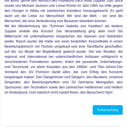
the world" gerne den Wunsch des Publikums nach einer Zugabe. Das Stück
wurde von Michael Jackson und Lionel Richie im Jahr 1985 zur Hilfe gegen
den Hunger in Afrika mit zahlreichen Künstlern herausgebracht. Es geht
darin um die Liebe zur Menschheit: Wir sind die Welt – wir sind die
Menschen, die eine Veränderung zum Besseren bewirken können.
Mit der Wiederholung der "Schönen Isabella von Kastilien" als weitere
Zugabe endete das Konzert. Die Veranstaltung ging aber noch bis
Mitternacht mit unterhaltsamen Gesprächen bei Speisen und Getränken
weiter. Rasch wurde die Halle von einer bestuhlten Konzerthalle in einen
Bewirtungsbereich mit Tischen umgebaut und eine Tanzfläche geschaffen,
auf der zur Musik der Begleitband getanzt wurde. Die vier Musiker, die
regional und international bei unterschiedlichen Anlässen erfolgreich in
verschiedenen Formationen spielen, boten die passende Unterhaltungs-
und Tanzmusik, vor allem Klassiker aus den 1960er- und 70er-Jahren.Der
Vorstand des GV Frohsinn dankt allen, die zum Erfolg des Konzerts
beigetragen haben: Den Sängerinnen und Sängern, den Musikern, unserem
Dirigenten, den Bewirtungshelfern vom SV Germania Weingarten, den
Sponsoren, den Technikern sowie den zahlreichen Helferinnen und Helfern
hjmi
im Hintergrund. Und natürlich nicht zuletzt Ihnen, den Besuchern!
Seitenanfang