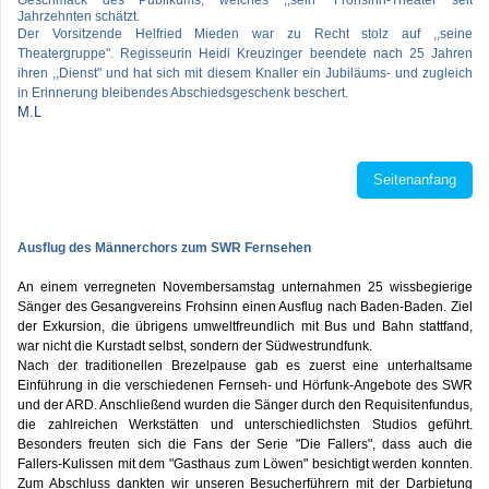
Jahrzehnten schätzt.
Der Vorsitzende Helfried Mieden war zu Recht stolz auf ,,seine
Theatergruppe". Regisseurin Heidi Kreuzinger beendete nach 25 Jahren
ihren ,,Dienst" und hat sich mit diesem Knaller ein Jubiläums- und zugleich
in Erinnerung bleibendes Abschiedsgeschenk beschert.
M.L
Seitenanfang
Ausflug des Männerchors zum SWR Fernsehen
An einem verregneten Novembersamstag unternahmen 25 wissbegierige
Sänger des Gesangvereins Frohsinn einen Ausflug nach Baden-Baden. Ziel
der Exkursion, die übrigens umweltfreundlich mit Bus und Bahn stattfand,
war nicht die Kurstadt selbst, sondern der Südwestrundfunk.
Nach der traditionellen Brezelpause gab es zuerst eine unterhaltsame
Einführung in die verschiedenen Fernseh- und Hörfunk-Angebote des SWR
und der ARD. Anschließend wurden die Sänger durch den Requisitenfundus,
die zahlreichen Werkstätten und unterschiedlichsten Studios geführt.
Besonders freuten sich die Fans der Serie "Die Fallers", dass auch die
Fallers-Kulissen mit dem "Gasthaus zum Löwen" besichtigt werden konnten.
Zum Abschluss dankten wir unseren Besucherführern mit der Darbietung