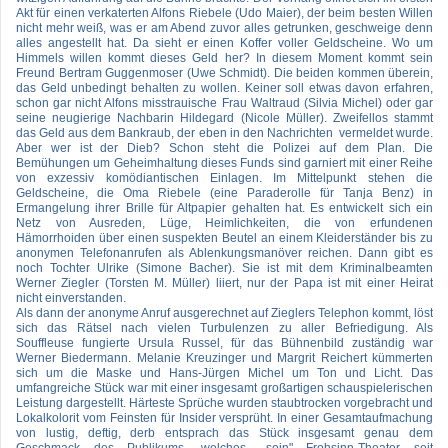
Akt für einen verkaterten Alfons Riebele (Udo Maier), der beim besten Willen
nicht mehr weiß, was er am Abend zuvor alles getrunken, geschweige denn
alles angestellt hat. Da sieht er einen Koffer voller Geldscheine. Wo um
Himmels willen kommt dieses Geld her? In diesem Moment kommt sein
Freund Bertram Guggenmoser (Uwe Schmidt). Die beiden kommen überein,
das Geld unbedingt behalten zu wollen. Keiner soll etwas davon erfahren,
schon gar nicht Alfons misstrauische Frau Waltraud (Silvia Michel) oder gar
seine neugierige Nachbarin Hildegard (Nicole Müller). Zweifellos stammt
das Geld aus dem Bankraub, der eben in den Nachrichten vermeldet wurde.
Aber wer ist der Dieb? Schon steht die Polizei auf dem Plan. Die
Bemühungen um Geheimhaltung dieses Funds sind garniert mit einer Reihe
von exzessiv komödiantischen Einlagen. Im Mittelpunkt stehen die
Geldscheine, die Oma Riebele (eine Paraderolle für Tanja Benz) in
Ermangelung ihrer Brille für Altpapier gehalten hat. Es entwickelt sich ein
Netz von Ausreden, Lüge, Heimlichkeiten, die von erfundenen
Hämorrhoiden über einen suspekten Beutel an einem Kleiderständer bis zu
anonymen Telefonanrufen als Ablenkungsmanöver reichen. Dann gibt es
noch Tochter Ulrike (Simone Bacher). Sie ist mit dem Kriminalbeamten
Werner Ziegler (Torsten M. Müller) liiert, nur der Papa ist mit einer Heirat
nicht einverstanden.
Als dann der anonyme Anruf ausgerechnet auf Zieglers Telephon kommt, löst
sich das Rätsel nach vielen Turbulenzen zu aller Befriedigung. Als
Souffleuse fungierte Ursula Russel, für das Bühnenbild zuständig war
Werner Biedermann. Melanie Kreuzinger und Margrit Reichert kümmerten
sich um die Maske und Hans-Jürgen Michel um Ton und Licht. Das
umfangreiche Stück war mit einer insgesamt großartigen schauspielerischen
Leistung dargestellt. Härteste Sprüche wurden staubtrocken vorgebracht und
Lokalkolorit vom Feinsten für Insider versprüht. In einer Gesamtaufmachung
von lustig, deftig, derb entsprach das Stück insgesamt genau dem
Geschmack des Publikums, welches ,,sein" Frohsinn-Theater seit