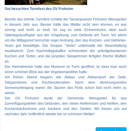
Gut besuchtes Turmfest des GV Frohsinn
Bereits das zehnte Turmfest richtete der Gesangverein Frohsinn Weingarten
in diesem Jahr aus. Besser hätte das Wetter nicht sein können, es war
sonnig und nicht zu heiß. So zog es viele Einheimische, aber auch
Vatertagsausflügler aus der Umgebung, zum Gelände am Turm. Vor allem
um die Mittagszeit herrschte reger Andrang, den das Küchen- und Getränke-
Team gut bewältigte. Die Gruppe "3erlei" untermalte die Veranstaltung
musikalisch. Zum Nachmittagskaffee schmeckten die selbstgebackenen
Kuchen und Torten, und die jüngsten Sängerinnen fertigten frische Waffeln
an.
Der Heimatverein hatte das Museum im Turm geöffnet, so dass man auch
einen schönen Blick aus der Vogelperspektive hatte.
Am frühen Abend begann der Abbau und Abtransport der Zelte,
Sitzgarnituren und Küchenutensilien. Nach dem stimmungsvollen
Sonnenuntergang waren die Spuren des Fests schon fast nicht mehr zu
sehen.
Der GV Frohsinn dankt der Gemeinde Weingarten für das
Zurverfügungstellen des Geländes, den vielen Helferinnen und Helfern, den
Kuchenbäckerinnen und -bäckern und den Gästen. Wir freuen uns auf
nächstes Jahr, hoffentlich wieder bei so schönem Wetter!