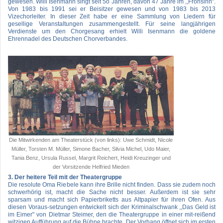
gewesen. Willi Isenmann singt seit 5o Jahren, davon 47 Jahre im ,,Frohsinn".
Von 1983 bis 1991 sei er Beisitzer gewesen und von 1983 bis 2013
Vizechorleiter. In dieser Zeit habe er eine Sammlung von Liedern für
gesellige Veranstaltungen zusammengestellt. Für seine langjährigen
Verdienste um den Chorgesang erhielt Willi Isenmann die goldene
Ehrennadel des Deutschen Chorverbandes.
Die Mitwirkenden am Theaterstück (von links): Uwe Schmidt, Nicole
Müller, Torsten M. Müller, Simone Bacher, Silvia Michel, Udo Maier,
Tania Benz, Ursula Russel, Margrit Reichert, Heidi Kreuzinger und
der Vorsitzende Helfried Mieden
3. Der heitere Teil mit der Theatergruppe
Die resolute Oma Riebele kann ihre Brille nicht finden. Dass sie zudem noch
schwerhörig ist, macht die Sache nicht besser. Außerdem ist sie sehr
sparsam und macht sich Papierbriketts aus Altpapier für ihren Ofen. Aus
diesen Voraus-setzungen entwickelt sich der Kriminalschwank ,,Das Geld ist
im Eimer" von Dietmar Steimer
, den die Theatergruppe in einer mit-reißend
witzigen Aufführung auf die Bühne brachte. Der Vorhang öffnet sich im ersten