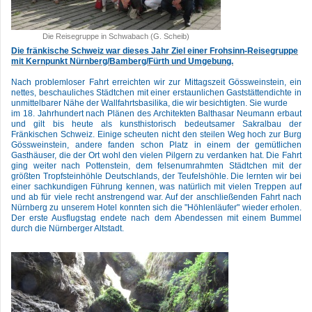
Die Reisegruppe in Schwabach (G. Scheib)
Die fränkische Schweiz war dieses Jahr Ziel einer Frohsinn-Reisegruppe
mit Kernpunkt Nürnberg/Bamberg/Fürth und Umgebung.
Nach problemloser Fahrt erreichten wir zur Mittagszeit Gössweinstein, ein
nettes, beschauliches Städtchen mit einer erstaunlichen Gaststättendichte in
unmittelbarer Nähe der Wallfahrtsbasilika, die wir besichtigten. Sie wurde
im 18. Jahrhundert nach Plänen des Architekten Balthasar Neumann erbaut
und gilt bis heute als kunsthistorisch bedeutsamer Sakralbau der
Fränkischen Schweiz. Einige scheuten nicht den steilen Weg hoch zur Burg
Gössweinstein, andere fanden schon Platz in einem der gemütlichen
Gasthäuser, die der Ort wohl den vielen Pilgern zu verdanken hat. Die Fahrt
ging weiter nach Pottenstein, dem felsenumrahmten Städtchen mit der
größten Tropfsteinhöhle Deutschlands, der Teufelshöhle. Die lernten wir bei
einer sachkundigen Führung kennen, was natürlich mit vielen Treppen auf
und ab für viele recht anstrengend war. Auf der anschließenden Fahrt nach
Nürnberg zu unserem Hotel konnten sich die "Höhlenläufer" wieder erholen.
Der erste Ausflugstag endete nach dem Abendessen mit einem Bummel
durch die Nürnberger Altstadt.