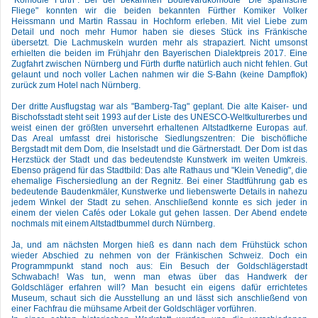
"Komödie Fürth". Bei der bekannten Boulevardkomödie "Die spanische
Fliege" konnten wir die beiden bekannten Fürther Komiker Volker
Heissmann und Martin Rassau in Hochform erleben. Mit viel Liebe zum
Detail und noch mehr Humor haben sie dieses Stück ins Fränkische
übersetzt. Die Lachmuskeln wurden mehr als strapaziert. Nicht umsonst
erhielten die beiden im Frühjahr den Bayerischen Dialektpreis 2017. Eine
Zugfahrt zwischen Nürnberg und Fürth durfte natürlich auch nicht fehlen. Gut
gelaunt und noch voller Lachen nahmen wir die S-Bahn (keine Dampflok)
zurück zum Hotel nach Nürnberg.
Der dritte Ausflugstag war als "Bamberg-Tag" geplant. Die alte Kaiser- und
Bischofsstadt steht seit 1993 auf der Liste des UNESCO-Weltkulturerbes und
weist einen der größten unversehrt erhaltenen Altstadtkerne Europas auf.
Das Areal umfasst drei historische Siedlungszentren: Die bischöfliche
Bergstadt mit dem Dom, die Inselstadt und die Gärtnerstadt. Der Dom ist das
Herzstück der Stadt und das bedeutendste Kunstwerk im weiten Umkreis.
Ebenso prägend für das Stadtbild: Das alte Rathaus und "Klein Venedig", die
ehemalige Fischersiedlung an der Regnitz. Bei einer Stadtführung gab es
bedeutende Baudenkmäler, Kunstwerke und liebenswerte Details in nahezu
jedem Winkel der Stadt zu sehen. Anschließend konnte es sich jeder in
einem der vielen Cafés oder Lokale gut gehen lassen. Der Abend endete
nochmals mit einem Altstadtbummel durch Nürnberg.
Ja, und am nächsten Morgen hieß es dann nach dem Frühstück schon
wieder Abschied zu nehmen von der Fränkischen Schweiz. Doch ein
Programmpunkt stand noch aus: Ein Besuch der Goldschlägerstadt
Schwabach! Was tun, wenn man etwas über das Handwerk der
Goldschläger erfahren will? Man besucht ein eigens dafür errichtetes
Museum, schaut sich die Ausstellung an und lässt sich anschließend von
einer Fachfrau die mühsame Arbeit der Goldschläger vorführen.